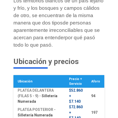
Los territorios blancos de un país lejano
y frío, y los bosques y campos cálidos
de otro, se encuentran de la misma
manera que dos tiposde personas
aparentemente irreconciliables que se
acercan para entenderpor qué pasó
todo lo que pasó.
Ubicación y precios
Precio +
Ubicación
Aforo
Servicio
PLATEA DELANTERA
$52.860
(FILAS 5 - 9) -
Silletería
+
94
Numerada
$7.140
$72.860
PLATEA POSTERIOR -
+
197
Silletería Numerada