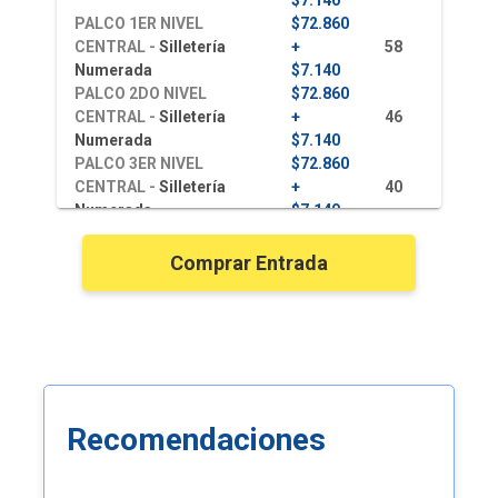
$7.140
PALCO 1ER NIVEL
$72.860
CENTRAL -
Silletería
+
58
Numerada
$7.140
PALCO 2DO NIVEL
$72.860
CENTRAL -
Silletería
+
46
Numerada
$7.140
PALCO 3ER NIVEL
$72.860
CENTRAL -
Silletería
+
40
Numerada
$7.140
PALCO 1ER NIVEL
$52.860
LATERAL -
Silletería
+
40
Comprar Entrada
Numerada
$7.140
PALCO 2DO NIVEL
$52.860
LATERAL -
Silletería
+
40
Numerada
$7.140
PALCO 3ER NIVEL
$52.860
LATERAL -
Silletería
+
36
Numerada
$7.140
Recomendaciones
$30.240
GALERÍA -
Silletería
+
148
Numerada
$4.760